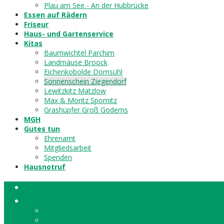
Plau am See - An der Hubbrücke
Essen auf Rädern
Friseur
Haus- und Gartenservice
Kitas
Baumwichtel Parchim
Landmäuse Broock
Eichenkobolde Domsühl
Sonnenschein Ziegendorf
Lewitzkitz Matzlow
Max & Moritz Spornitz
Grashüpfer Groß Godems
MGH
Gutes tun
Ehrenamt
Mitgliedsarbeit
Spenden
Hausnotruf
🏠
Das sind wir!
Über uns
Stellenmarkt