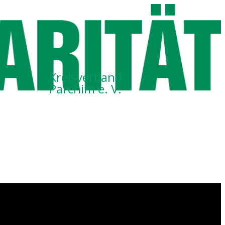
Kreisverband
Parchim e. V.