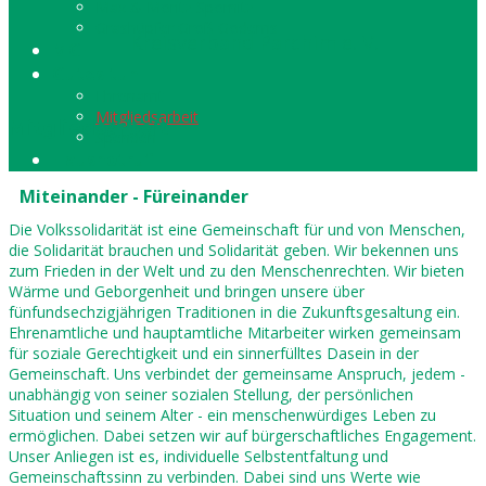
Max & Moritz Spornitz
Grashüpfer Groß Godems
Kreisverband Parchim e. V.
MGH
Gutes tun
Ehrenamt
Mitgliedsarbeit
Mitgliedsarbeit
Spenden
Hausnotruf
Miteinander - Füreinander
Die Volkssolidarität ist eine Gemeinschaft für und von Menschen,
die Solidarität brauchen und Solidarität geben. Wir bekennen uns
zum Frieden in der Welt und zu den Menschenrechten. Wir bieten
Wärme und Geborgenheit und bringen unsere über
fünfundsechzigjährigen Traditionen in die Zukunftsgesaltung ein.
Ehrenamtliche und hauptamtliche Mitarbeiter wirken gemeinsam
für soziale Gerechtigkeit und ein sinnerfülltes Dasein in der
Gemeinschaft. Uns verbindet der gemeinsame Anspruch, jedem -
unabhängig von seiner sozialen Stellung, der persönlichen
Situation und seinem Alter - ein menschenwürdiges Leben zu
ermöglichen. Dabei setzen wir auf bürgerschaftliches Engagement.
Unser Anliegen ist es, individuelle Selbstentfaltung und
Gemeinschaftssinn zu verbinden. Dabei sind uns Werte wie