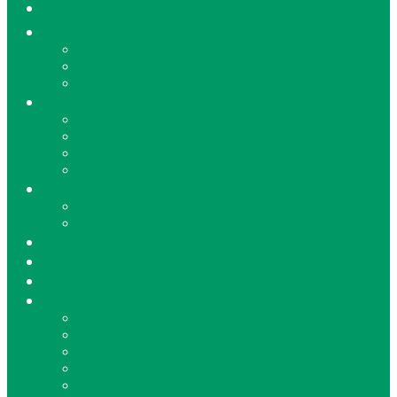
🏠
Das sind wir!
Über uns
Stellenmarkt
Aktuelles
Pflegebereiche
Tagespflege Sonnenstrahl Parchim
Tagespflege Leuchtturm Plau am See
Pflegedienst Parchim
Pflegedienst Plau am See
Wohnen mit Service
Parchim - Uns Pütter Hus
Plau am See - An der Hubbrücke
Essen auf Rädern
Friseur
Haus- und Gartenservice
Kitas
Baumwichtel Parchim
Landmäuse Broock
Eichenkobolde Domsühl
Sonnenschein Ziegendorf
Lewitzkitz Matzlow