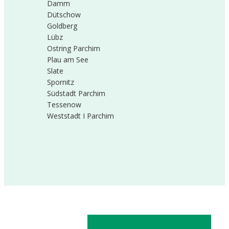
Damm
Dütschow
Goldberg
Lübz
Ostring Parchim
Plau am See
Slate
Spornitz
Südstadt Parchim
Tessenow
Weststadt I Parchim