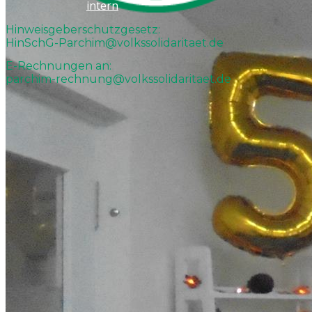
intern
Hinweisgeberschutzgesetz:
HinSchG-Parchim@volkssolidaritaet.de
E-Rechnungen an:
parchim-rechnung@volkssolidaritaet.de